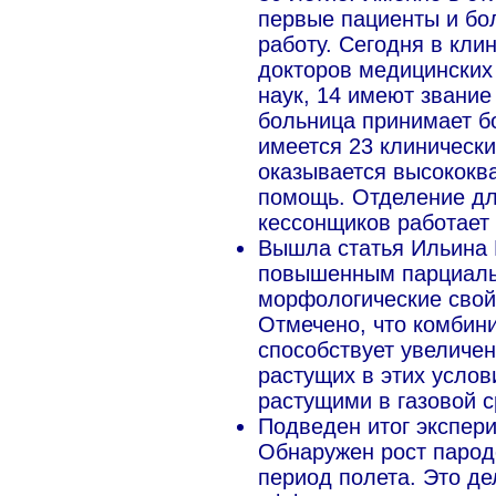
первые пациенты и бо
работу. Сегодня в кли
докторов медицинских
наук, 14 имеют звание
больница принимает б
имеется 23 клиническ
оказывается высокок
помощь. Отделение дл
кессонщиков работает
Вышла статья Ильина В
повышенным парциальн
морфологические свойст
Отмечено, что комбини
способствует увеличен
растущих в этих услов
растущими в газовой с
Подведен итог экспер
Обнаружен рост парод
период полета. Это д