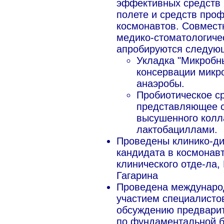
эффективных средств 
полете и средств проф
космонавтов. Совмест
медико-стоматологиче
апробируются следую
Укладка "Микробны
консервации микр
анаэробы.
Пробиотическое с
представляющее с
высушенного колл
лактобациллами.
Проведены клинико-ди
кандидата в космонав
клинического отде-ла
Гагарина
Проведена междунаро
участием специалист
обсуждению предварит
по фундаментальной б