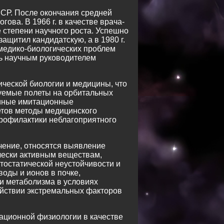
ССР. После окончания средней
ова. В 1966 г. в качестве врача-
 степени научного роста. Успешно
ащитил кандидатскую, а в 1980 г.
 медико-биологических проблем
ть научным руководителем
ческой биологии и медицины, что
уемые полеты на орбитальных
емные имитационные
етов методы медицинского
профилактики неблагоприятного
чение, относятся выявление
чески активным веществам,
тостатической неустойчивости и
оды и ионов в почке,
и метаболизма в условиях
ействии экстремальных факторов
ационной физиологии в качестве