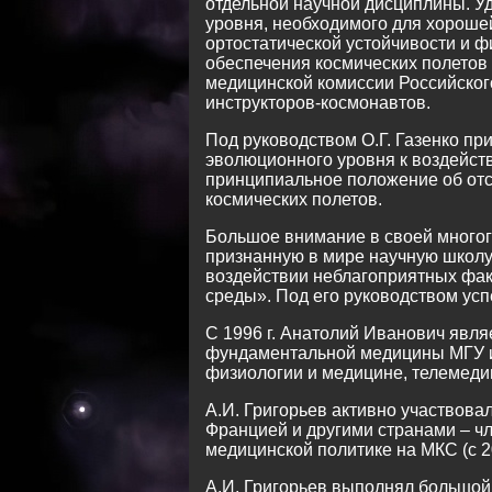
отдельной научной дисциплины. У
уровня, необходимого для хорошей
ортостатической устойчивости и 
обеспечения космических полетов 
медицинской комиссии Российского
инструкторов-космонавтов.
Под руководством О.Г. Газенко п
эволюционного уровня к воздейст
принципиальное положение об отс
космических полетов.
Большое внимание в своей многог
признанную в мире научную школ
воздействии неблагоприятных фак
среды». Под его руководством усп
С 1996 г. Анатолий Иванович явл
фундаментальной медицины МГУ им
физиологии и медицине, телемеди
А.И. Григорьев активно участвов
Францией и другими странами – ч
медицинской политике на МКС (с 20
А.И. Григорьев выполнял большой 