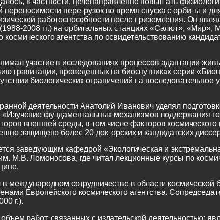
далось, в частности, целенаправленно повышать физиологи
 переносимости перегрузок во время спуска с орбиты и дл
физической работоспособности после приземления. Он явля
(1988-2008 гг.) на орбитальных станциях «Салют», «Мир»,
 космического агентства по освидетельствованию кандида
ринимал участие в исследованиях процессов адаптации жив
вию гравитации, проведенных на биоспутниках серии «Бион
утствии биологических ограничений на последовательное 
ранной деятельности Анатолий Иванович уделял подготовке
у «Изучение фундаментальных механизмов поддержания гом
торов внешней среды, в том числе факторов космического 
ешно защищено более 20 докторских и кандидатских диссе
яется заведующим кафедрой «Экологическая и экстремальн
. М.В. Ломоносова, где читал лекционные курсы по космич
цине.
ал в международном сотрудничестве в области космической
ленами Европейского космического агентства. Сопредседат
00 г.).
объем работ, связанных с издательской деятельностью: яв