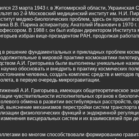
лся 23 марта 1943 г. в Житомирской области, Украинская 
тет во 2-й Московский медицинский институт им. Н.И. Пирог
ститут медико-биологических проблем, здесь он прошел все
ка В.В. Парина аспирантуру, Анатолий Иванович в 1970 г. з
рофессором. В 1988 г. он был избран директором Института
Григорьев избран вице-президентом РАН, продолжая работа
ад в решение фундаментальных и прикладных проблем косми
родолжительные в мировой практике космонавтики пилотир
одством А.И. Григорьева были выполнены уникальные наз
научно обосновать и внедрить в практику космических пол
состоянием человека, создать комплекс средств и методов 
олета, в первую очередь микрогравитации.
стижений А.И. Григорьева, имеющих общетеоретическое зна
тации чувствительности исполнительных органов к биологи
олевого обмена в развитии вестибулярных расстройств, ор
й, выяснение механизмов перестройки систем транспорта в
изации физиологических функций и эндокринной регуляци
 изменения висцеральных систем и их взаимосвязей при д
коллегами во многом способствовали формированию гравит