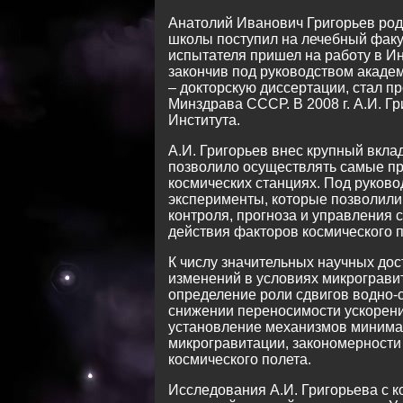
Анатолий Иванович Григорьев роди
школы поступил на лечебный факуль
испытателя пришел на работу в Ин
закончив под руководством академи
– докторскую диссертации, стал п
Минздрава СССР. В 2008 г. А.И. 
Института.
А.И. Григорьев внес крупный вкл
позволило осуществлять самые п
космических станциях. Под руков
эксперименты, которые позволили 
контроля, прогноза и управления 
действия факторов космического п
К числу значительных научных до
изменений в условиях микрограви
определение роли сдвигов водно-с
снижении переносимости ускорени
установление механизмов минимал
микрогравитации, закономерности
космического полета.
Исследования А.И. Григорьева с 