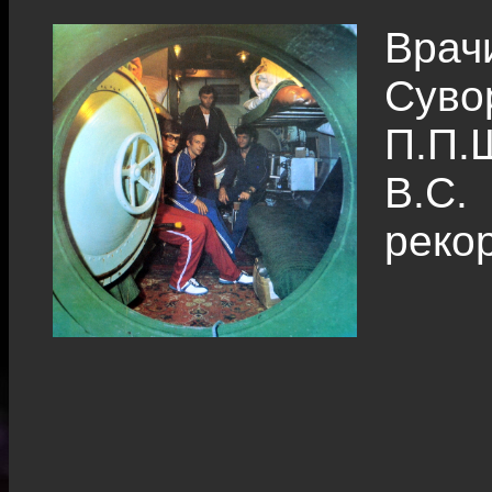
Вра
Сув
П.П.
В.С.
реко