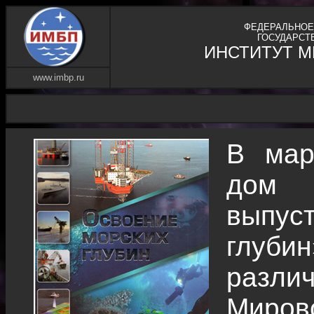
ФЕДЕРАЛЬНОЕ
ГОСУДАРСТ
ИНСТИТУТ 
www.imbp.ru
В мар
дом 
выпус
глубин
разли
Миров