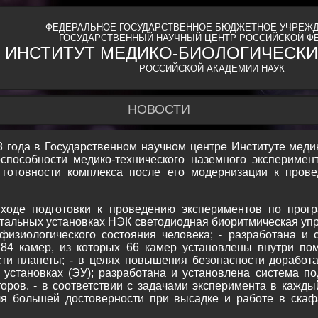
ФЕДЕРАЛЬНОЕ ГОСУДАРСТВЕННОЕ БЮДЖЕТНОЕ УЧРЕЖД
ГОСУДАРСТВЕННЫЙ НАУЧНЫЙ ЦЕНТР РОССИЙСКОЙ Ф
ИНСТИТУТ МЕДИКО-БИОЛОГИЧЕСКИ
РОССИЙСКОЙ АКАДЕМИИ НАУК
НОВОСТИ
8 года в Государственном научном центре Институте мед
пособности медико-технического наземного эксперимен
 готовности комплекса после его модернизации к прове
оде подготовки к проведению экспериментов по прогр
нтальных установках НЭК светодиодная биоритмическая уп
физиологического состояния человека; - разработана и
 84 камер, из которых 66 камер установлены внутри по
сти планеты; - в целях повышения безопасности доработ
установках (ЭУ); разработана и установлена система по
оров. - в соответствии с задачами эксперимента в кажды
ля большей достоверности при высадке и работе в скаф