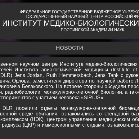
ФЕДЕРАЛЬНОЕ ГОСУДАРСТВЕННОЕ БЮДЖЕТНОЕ УЧРЕЖД
ГОСУДАРСТВЕННЫЙ НАУЧНЫЙ ЦЕНТР РОССИЙСКОЙ Ф
ИНСТИТУТ МЕДИКО-БИОЛОГИЧЕСКИ
РОССИЙСКОЙ АКАДЕМИИ НАУК
НОВОСТИ
ственном научном центре Институте медико-биологически
елей Института авиакосмической медицины (Institute of 
(DLR) Jens Jordan, Ruth Hemmersbach, Jens Tank с рук
евича Орлова, заместителя директора по научной работе
ловича Белаковского. На встрече стороны обсудили перс
, радиобиологии, молекулярно-клеточной биологии, а так
спериментов с участием человека «SIRIUS».
 DLR посетили отделы молекулярно-клеточной биомеди
твенной среде обитания, ознакомились со стендовой ба
комплексом (НЭК), центром управления медицинским об
о радиуса (ЦКР) и иммерсионными стендами, ознакомилис