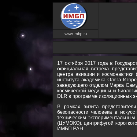
www.imbp.ru
17 октября 2017 года в Государ
официальная встреча представит
центра авиации и космонавтики 
института академика Олега Игор
заведующего отделом Марка Самуи
космической медицины и биологии
DLR в программе изоляционных эк
В рамках визита представители
безопасности человека в искусс
техническим экспериментальным 
(ЦУМОКО), центрифугой коротког
ИМБП РАН.