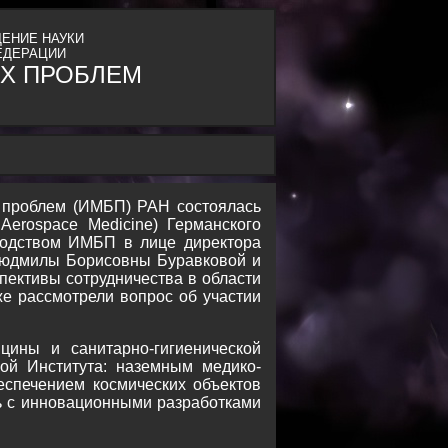
ЕНИЕ НАУКИ
ЕДЕРАЦИИ
Х ПРОБЛЕМ
х проблем (ИМБП) РАН состоялась
Aerospace Medicine) Германского
оводством ИМБП в лице директора
 Людмилы Борисовны Буравковой и
пективы сотрудничества в области
же рассмотрели вопрос об участии
цины и санитарно-гигиенической
зой Института: наземным медико-
еспечением космических объектов
ь с инновационными разработками