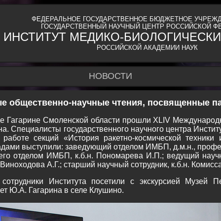
ФЕДЕРАЛЬНОЕ ГОСУДАРСТВЕННОЕ БЮДЖЕТНОЕ УЧРЕЖД
ГОСУДАРСТВЕННЫЙ НАУЧНЫЙ ЦЕНТР РОССИЙСКОЙ Ф
ИНСТИТУТ МЕДИКО-БИОЛОГИЧЕСКИ
РОССИЙСКОЙ АКАДЕМИИ НАУК
НОВОСТИ
е общественно-научные чтения, посвященные па
оде Гагарине Смоленской области прошли XLIV Междунаро
а. Специалисты государственного научного центра Инстит
работе секций «История ракетно-космической техники 
адами выступили: заведующий отделом ИМБП, д.м.н., профе
го отделом ИМБП, к.б.н. Пономарева И.П.; ведущий научн
 Виноходова А.Г.; старший научный сотрудник, к.б.н. Комисс
сотрудники Института посетили с экскурсией Музей П
ет Ю.А. Гагарина в селе Клушино.