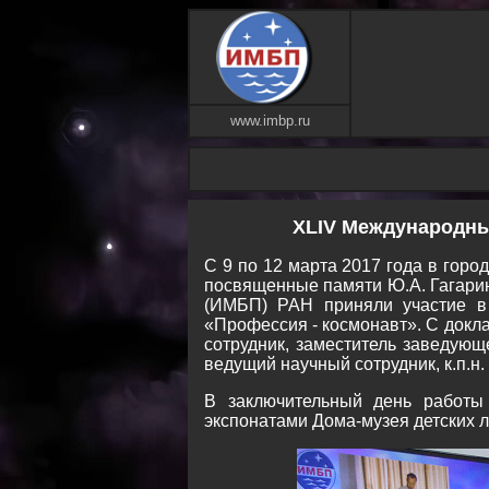
www.imbp.ru
XLIV Международны
C 9 по 12 марта 2017 года в гор
посвященные памяти Ю.А. Гагарин
(ИМБП) РАН приняли участие в 
«Профессия - космонавт». С докл
сотрудник, заместитель заведующе
ведущий научный сотрудник, к.п.н.
В заключительный день работы 
экспонатами Дома-музея детских л