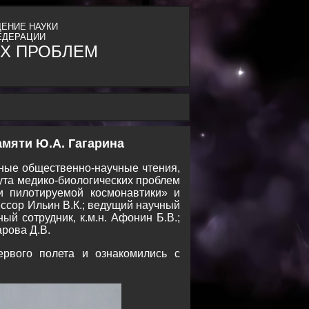
ЕНИЕ НАУКИ
ЕДЕРАЦИИ
Х ПРОБЛЕМ
мяти Ю.А. Гагарина
дные общественно-научные чтения,
ута медико-биологических проблем
и пилотируемой космонавтики» и
ссор Ильин В.К.; ведущий научный
ый сотрудник, к.м.н. Афонин Б.В.;
арова Д.В.
ервого полета и ознакомились с