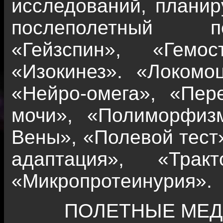
исследований, планир
послеполетный пе
«Гейзспин», «Гемос
«Изокинез». «Локомо
«Нейро-омега», «Пер
мочи», «Полиморфизм
Вены», «Полевой тест
адаптация», «Тракт
«Микропротеинурия».
ПОЛЕТНЫЕ МЕД