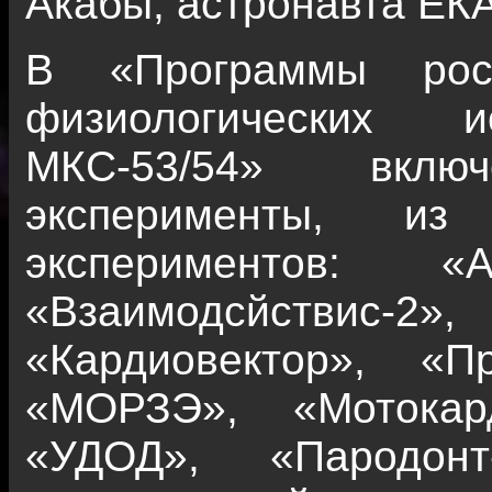
Акабы, астронавта ЕК
В «Программы росс
физиологических 
МКС-53/54» вкл
эксперименты, и
экспериментов: «А
«Взаимодсйствис-2
«Кардиовектор», «Пр
«МОРЗЭ», «Мотокар
«УДОД», «Пародон