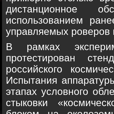
дистанционное об
использованием ране
управляемых роверов 
В рамках эксперим
протестирован сте
российского космиче
Испытания аппаратуры
этапах условного обл
стыковки «космичес
блоком на околозем