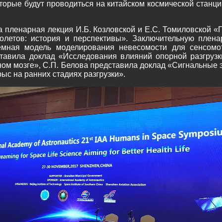
торые будут проводиться на китайском космической станц
 пленарная лекция И.Б. Козловской и Е.С. Томиловской 
полетов: история и перспективы». Заключительную плен
мная модель моделирования невесомости для сенсомо
ставила доклад «Исследования влияний опорной разгрузк
нном мозге», С.П. Белова представила доклад «Сигнальны
ыс на ранних стадиях разгрузки».