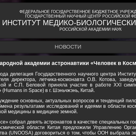
ФЕДЕРАЛЬНОЕ ГОСУДАРСТВЕННОЕ БЮДЖЕТНОЕ УЧРЕЖД
ГОСУДАРСТВЕННЫЙ НАУЧНЫЙ ЦЕНТР РОССИЙСКОЙ Ф
ИНСТИТУТ МЕДИКО-БИОЛОГИЧЕСКИ
РОССИЙСКОЙ АКАДЕМИИ НАУК
НОВОСТИ
ародной академии астронавтики «Человек в Космо
ода делегация Государственного научного центра Инстит
ля директора, летчика-космонавта О.В. Котова, завед
евой и С.П. Беловой приняла участие в работе XXI сим
(Humans in Space) в г. Шэньчжэнь, Китай.
уждение основных, актуальных вопросов и тенденций пило
бмена результатами исследований и идеями в области ко
кой медицины в медицине земной.
се» собрал девять астронавтов в качестве специальных гос
космической области Китая предложили Управлению Орг
ства (UNOOSA) договориться о том, чтобы ООН выбрала эк