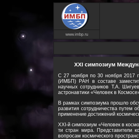
www.imbp.ru
XXI симпозиум Междун
С 27 ноября по 30 ноября 2017 г
(ИМБП) РАН в составе заместите
научных сотрудников Т.А. Шигу
астронавтики «Человек в Космосе» 
В рамках симпозиума прошло обс
развития сотрудничества путем о
применение достижений космичес
XXI-й симпозиум «Человек в космо
ти стран мира. Представители 
вопросам космического простран