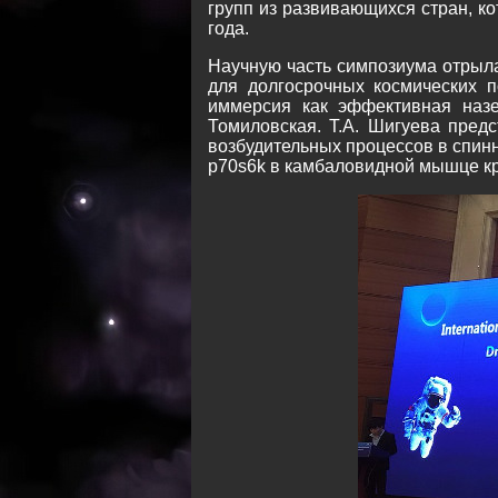
групп из развивающихся стран, ко
года.
Научную часть симпозиума отрыла
для долгосрочных космических 
иммерсия как эффективная назе
Томиловская. Т.А. Шигуева пред
возбудительных процессов в спи
p70s6k в камбаловидной мышце кр