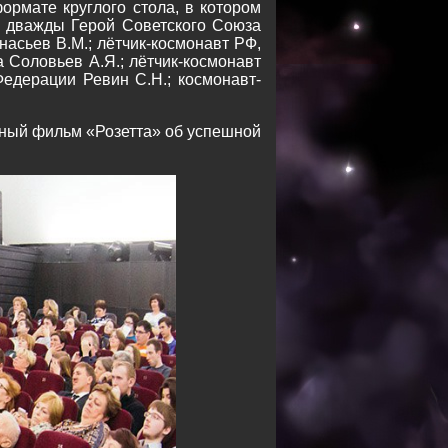
ормате круглого стола, в котором
Р, дважды Герой Советского Союза
асьев В.М.; лётчик-космонавт РФ,
 Соловьев А.Я.; лётчик-космонавт
Федерации Ревин С.Н.; космонавт-
ный фильм «Розетта» об успешной