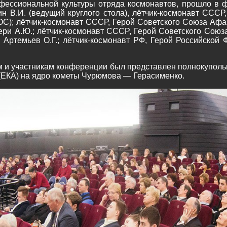
фессиональной культуры отряда космонавтов, прошло в ф
н В.И. (ведущий круглого стола), лётчик-космонавт ССС
С); лётчик-космонавт СССР, Герой Советского Союза Афан
ри А.Ю.; лётчик-космонавт СССР, Герой Советского Союза
Артемьев О.Г.; лётчик-космонавт РФ, Герой Российской 
м и участникам конференции был представлен полнокуполь
 (ЕКА) на ядро кометы Чурюмова — Герасименко.