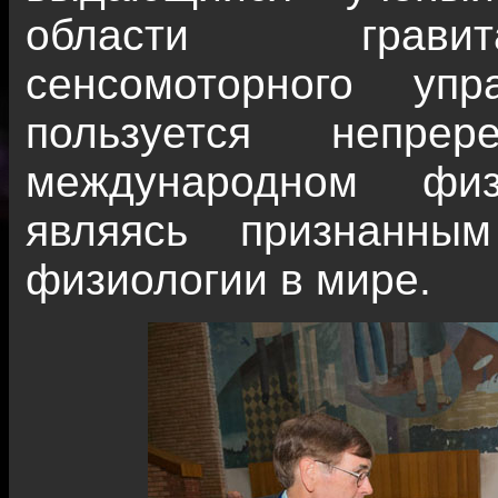
области гравит
сенсомоторного упр
пользуется непре
международном физ
являясь признанны
физиологии в мире.