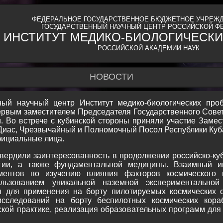
ФЕДЕРАЛЬНОЕ ГОСУДАРСТВЕННОЕ БЮДЖЕТНОЕ УЧРЕЖД
ГОСУДАРСТВЕННЫЙ НАУЧНЫЙ ЦЕНТР РОССИЙСКОЙ Ф
ИНСТИТУТ МЕДИКО-БИОЛОГИЧЕСКИ
РОССИЙСКОЙ АКАДЕМИИ НАУК
НОВОСТИ
ный научный центр Институт медико-биологических пр
Первым заместителем Председателя Государственного Сове
. Во встрече с кубинской стороны приняли участие Замес
 Диас, Чрезвычайный и Полномочный Посол Республики Куб
фициальные лица.
вердили заинтересованность в продолжении российско-куб
гии, а также фундаментальной медицины. Взаимный ин
ментов по изучению влияния факторов космического 
ользованием уникальной наземной экспериментальн
я для применения на борту пилотируемых космических 
исследований на борту беспилотных космических кора
кой практике, реализация образовательных программ для