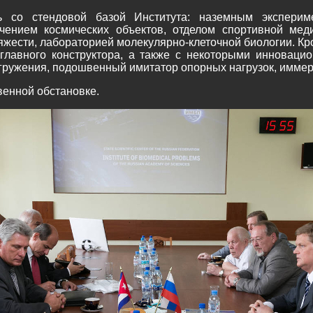
сь со стендовой базой Института: наземным эксперим
чением космических объектов, отделом спортивной мед
яжести, лабораторией молекулярно-клеточной биологии. Кр
главного конструктора, а также с некоторыми инноваци
гружения, подошвенный имитатор опорных нагрузок, иммерс
венной обстановке.