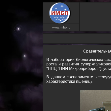
www.imbp.ru
Сравнительная
В лаборатории биологических си
роста и развития суперкарликов
"НПЦ "НИИ Микроприборов"), уста
В данном эксперименте исследу
характеристики пшеницы.