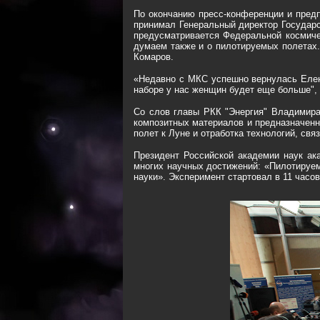
По окончанию пресс-конференции и пред
принимал Генеральный директор Государ
предусматривается Федеральной космичес
думаем также и о пилотируемых полетах.
Комаров.
«Недавно с МКС успешно вернулась Елен
наборе у нас женщин будет еще больше", 
Со слов главы РКК "Энергия" Владимира
композитных материалов и предназначенно
полет к Луне и отработка технологий, св
Президент Российской академии наук ак
многих научных достижений: «Пилотируе
науки». Эксперимент стартовал в 11 часо