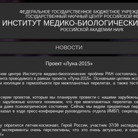
ФЕДЕРАЛЬНОЕ ГОСУДАРСТВЕННОЕ БЮДЖЕТНОЕ УЧРЕЖД
ГОСУДАРСТВЕННЫЙ НАУЧНЫЙ ЦЕНТР РОССИЙСКОЙ Ф
ИНСТИТУТ МЕДИКО-БИОЛОГИЧЕСКИ
РОССИЙСКОЙ АКАДЕМИИ НАУК
НОВОСТИ
Проект «Луна-2015»
учном центре Институте медико-биологических проблем РАН состоялась
ента проводимого в рамках проекта «Луна-2015». Основными целями ис
м изоляции в гермообъекте при межпланетных перелетах, а также тест
 серии проектов, которые мы планируем провести с нашими зарубежны
 зарубежные коллеги понимаем, что при межпланетных перелетах с
да даже психиатрическое состояние. Сейчас мы ведем предметные пер
 сказал в ходе пресс-конференции руководитель отдела ИМБП, секрета
 обратился летчик-космонавт, Герой России, участник 37/38 экспеди
е эксперименты очень перспективны, что это очень актуально, и сам
!»