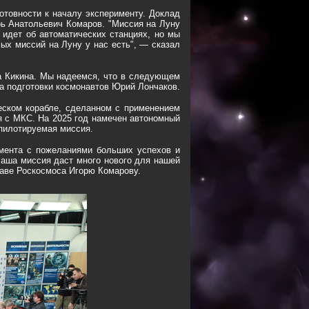
товности к началу эксперименту. Доклад
ь Анатольевич Комаров. "Миссия на Луну
 идет об автоматических станциях, но мы
ых миссий на Луну у нас есть", — сказал
а Кикина. Мы надеемся, что в следующем
ра подготовки космонавтов Юрий Лончаков.
еском корабле, сделанном с применением
ля с МКС. На 2025 год намечен автономный
 пилотируемая миссия.
имента с пожеланиями больших успехов и
аша миссия даст много нового для нашей
лаве Роскосмоса Игорю Комарову.