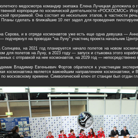
полетного медосмотра командир экипажа Елена Лучицкая доложила о го
ственной корпорации по космической деятельности «РОСКОСМОС» Игор
кой программой. Она состоит из нескольких этапов, в частности речь
 Планы сделать в ближайшие 10 лет задел для проведения пилотируем
а Серова, и в отряде космонавтов уже есть еще одна девушка — Анн
— подчеркнул на проводах "на Луну" участниц проекта начальник Цент
 Солнцева, на 2021 год планируется начало полетов на новом космич
м для полетов на Луну, в 2023 году — запуск и стыковка этого кораб
язанных с отправкой на нее космонавтов, на 2029 год — непосредственно
адемик Владимир Евгеньевич Фортов обратился к участницам экспер
мая космонавтика является важнейшим направлением космонавтики, и В
в по московскому времени. Символический ключ от станции был отдан г