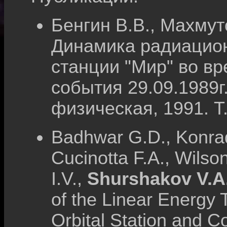
Бенгин В.В., Махмут
Динамика радиацион
станции "Мир" во вр
события 29.09.1989г
физическая, 1991. Т.
Ваdhwar G.D., Konradi
Cucinotta F.A., Wilso
I.V.,
Shurshakov V.A
of the Linear Energy 
Orbital Station and C