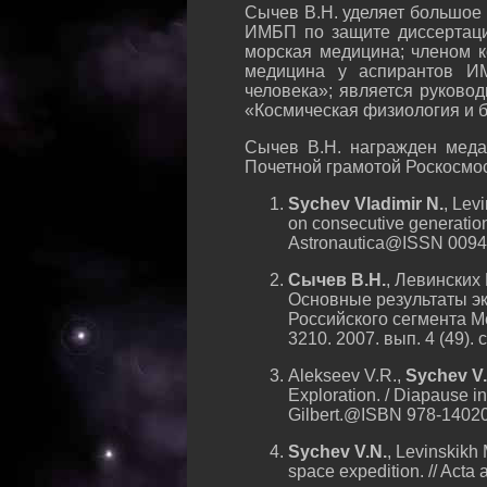
Сычев В.Н. уделяет большое
ИМБП по защите диссертаций
морская медицина; членом к
медицина у аспирантов ИМ
человека»; является руково
«Космическая физиология и б
Сычев В.Н. награжден медал
Почетной грамотой Роскосмос
Sychev Vladimir N.
, Lev
on consecutive generation
Astronautica@ISSN 0094-
Сычев В.Н.
, Левинских 
Основные результаты э
Российского сегмента М
3210. 2007. вып. 4 (49). c
Alekseev V.R.,
Sychev V.
Exploration. / Diapause i
Gilbert.@ISBN 978-14020-
Sychev V.N.
, Levinskikh 
space expedition. // Act