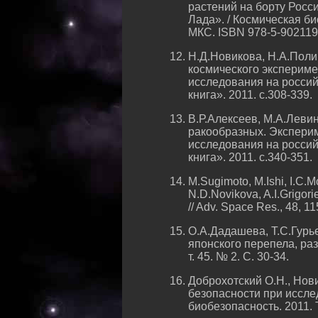
растений на борту Росс
Лада». / Космическая б
МКС. ISBN 978-5-902119;
Н.Д.Новикова, Н.А.Пол
космического экспериме
исследования на россий
книга». 2011. с.308-339.
В.Р.Алексеев, М.А.Леви
ракообразных. Эксперим
исследования на россий
книга». 2011. с.340-351.
M.Sugimoto, M.Ishi, I.C.
N.D.Novikova, A.I.Grigorie
// Adv. Space Res., 48, 1
О.А.Дадашева, Т.С.Гурь
японского перепела, ра
т. 45. № 2. С. 30-34.
Доброхотский О.Н., Нови
безопасности при иссле
биобезопасность. 2011. Т. 