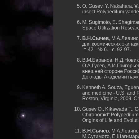
О. Gusev, Y. Nakahara,
V
insect Polypedilum vanderp
M. Sugimoto, E. Shagimar
Space Utilization Researc
В.Н.Сычев
, М.А.Левинс
для космических экипаже
-т. 42. -№ 6. –с. 92-97.
В.М.Баранов, Н.Д.Новик
О.А.Гусев, А.И.Григорь
внешней стороне Россий
Доклады Академии наук. 
Kenneth A. Souza, Eguene
and medicine - U.S. and R
Reston, Virginia, 2009. Ch
Gusev O., Kikawada T., C
Chironomid” Polypedilum v
Origins of Life and Evolu
В.Н.Сычев
, М.А.Левинс
М.Сугимото, Е.Шагимард