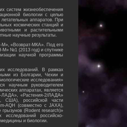
их систем жизнеобеспечения
тационной биологии с целью
 летательных аппаратов. При
льных космических станций и
ивотными и растительными
етные научные результаты.
-М», «Возврат-МКА». Под его
М» №1 (2013 год) и спутнике
лизации научной программы
их исследований. В рамках
ными из Болгарии, Чехии и
биологические исследования»
ся научным руководителем
ических аппаратах, является
о-ЛАДА», «Растения-2/ЛАДА»
, США), российской части
m-AQH (совместно с JAXA),
грызунов (Rodent research)»
 исследований российско-
омедицины и биологии.