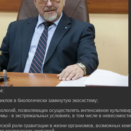
м;
иклов в биологически замкнутую экосистему;
нологий, позволяющих осуществлять интенсивное культиви
емы - в экстремальных условиях, в том числе в невесомости
ской роли гравитации в жизни организмов, возможных ком
я космических экипажей.