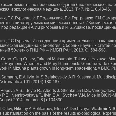
ие эксперименты по проблеме создания биологических сист
еская и экологическая медицина. 2013. Т.47. № 1. С.43-46.
ких, Т.С.Гурьева, И.Г.Подольский, Г.И.Горгрладзе, Г.И.Самар
енты в пилотируемых космических полетах. / Космическая 
й под редакцией А.И.Григорьева и И.Б.Ушакова, посвящен
ких, Т.С.Гурьева. Исследования применительно к созданию
смическая медицина и биология. Сборник научных статей п
нный 50-летию ГНЦ РФ – ИМБП РАН. 2013. С. 584-598.
Oono, Oleg Gusev, Takashi Matsumoto, Takayuki Yazawa, Marg
am, Raymond Wheeler and Mary Hummerick. Genome-wide expres
rk in Mizuna plants grown in long-term space-flight. // BMC Pl
.I.Samarin, E.A.Ilyin, M.S.Belakovskiy, A.R.Kussmaul. Multidisc
a Astronautica 101 (2014) 180-187.
 Popova A.S., Boyle R., Alberts J. Shenkman B.S., Vinogradova
v P.E., Nemirovskaya T., Ilyin E.A.,
Sychev V.N.
Mice in BION-M 
 August 2014 | Volume 8 | e104830
I.Orlov, Nikolay A.Polikarpov, Elena A.Deshtvaya,
Vladimir N.
 substantiation on the basis of the results exobiological experime