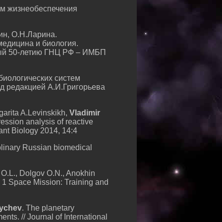
ем жизнеобеспечения
ин, О.Н.Ларина.
медицина и биология.
ный 50-летию ГНЦ РФ – ИМБП
 биологических систем
од редакцией А.И.Григорьева
arita A.Levinskikh,
Vladimir
sion analysis of reactive
ant Biology 2014, 14:4
iplinary Russian biomedical
 O.L., Dolgov O.N., Anokhin
1 Space Mission: Training and
Sychev
. The planetary
nts. // Journal of International