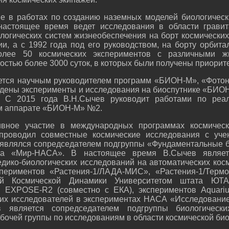
ие в работах по созданию наземных моделей биологическ
настоящее время ведет исследования в области грави
логических систем жизнеобеспечения на борт космических
ии, а с 1992 года под его руководством, на борту орбита
более 50 космических экспериментов с различными ж
стью более 3000 суток, в которых были получены приорит
ется научным руководителем программ «БИОН-М», «Фотон
дены эксперименты и исследования на биоспутнике «БИОН-
 С 2015 года В.Н.Сычев руководит работами по реа
ом аппарате «БИОН-М» №2.
ивное участие в международных программах космическ
проводил совместные космические исследования с уче
г. являлся сопредседателем подгруппы «Фундаментальные 
та «Мир-НАСА». В настоящее время В.Сычев являет
ико-биологических исследований на автоматических косм
периментов «Растения-1/ЛАДА-МИС», «Растения-1/Терм
ей Космической Динамики Университетом штата ЮТА
 EXPOSE-R2 (совместно с ЕКА), экспериментов Aquariu
их исследователей в экспериментах НАСА «Исследование 
 является сопредседателем подгруппы биологических
бочей группы по исследованиям в области космической би