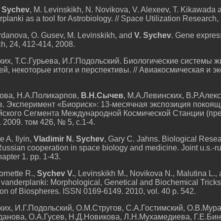
. Sychev
, M. Levinskikh, N. Novikova, V. Alexeev, T. Kikawada 
lanki as a tool for Astrobiology. // Space Utilization Research,
danova, O. Gusev, M. Levinskikh, and
V. Sychev
. Gene express
h, 24, 412-414, 2008.
ких, Т.С.Гурьева, И.Г.Подольский. Биологические системы 
й, некоторые итоги и перспективы. // Авиакосмическая и э
ова, Н.А.Поликарпов,
В.Н.Сычев
, М.А.Левинских, В.Р.Алек
ев. Эксперимент «Биориск»: 13-месячная экспозиция покоя
ского Сегмента Международной Космической Станции (пред
2009. том 426, № 5, с.1-4.
 A. Ilyin,
Vladimir N. Sychev
, Gary C. Jahns. Biological Resea
ussian cooperation in space biology and medicine. Joint u.s.-ru
apter 1. рр. 1-43.
ornette R.,
Sychev V.
, Levinskikh M., Novikova N., Malutina L.,
anderplanki: Morphological, Genetical and Biochemical Tricks f
tion of Biospheres. ISSN 0169-6149. 2010, vol. 40 p. 542.
ких, И.Г.Подольский, О.М.Стругов, С.А.Гостимский, О.В.Мур
анова, О.А.Гусев, Н.Д.Новикова, Л.Н.Мухамедиева, Г.Е.Б