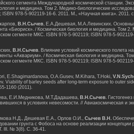
ийского сегмента Международной космической станции. Эк
иология и медицина. Том 2. Медико-биологические исследов
 ISBN 978-5-902119-16-6. 2011. М., «Научная книга». 2011. с
икарпов,
В.Н.Сычев
, Е.А.Дешевая, М.А.Левинских. Основны
нта «Биориск». / Космическая биология и медицина. Том 2.
ском сегменте МКС. ISBN 978-5-902119; ISBN 978-5-902119-1
нских,
В.Н.Сычев
. Влияние условий космического полета н
енты «Аквариум». / Космическая биология и медицина. Том
ском сегменте МКС. ISBN 978-5-902119; ISBN 978-5-902119-1
Mori, E.Shagimardanova, O.A.Gusev, M.Kihara, T.Hoki,
V.N.Sych
v. Viability of barley seeds after long-term exposure to outer side
155-1160 (2011).
ева, Е.И.Медникова, М.Т.Дадашева,
В.Н.Сычев
. Гистогенез
звившихся в условиях невесомости. // Авиакосмическая и эк
кова Н.Д., Дешевая Е.А., Орлов О.И.,
Сычев В.Н.
Обеспече
довании грунта с Фобоса на основе реализации концепции р
III. № 3(8). С. 36-41.