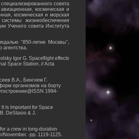
 специализированного совета
 авиационная, космическая и
нная, космическая и морская
 системы жизнеобеспечения
ии Ученого совета Института
медалью "850-летие Москвы",
 агентства.
lsky Igor G. Spaceflight effects
al Space Station. // Acta
сеев В.А., Бингхем Г.
форм организмов на борту
кетостроение@ISSN 1994-
t Is Important for Space
 B. DeStasio & J.
for a crew in long-duration
er/November. -pp. 1119-1125.