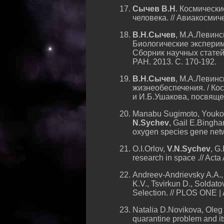
Сычев В.Н
. Космическ
человека. // Авиакосмич
В.Н.Сычев
, М.А.Левинс
Биологические эксперим
Сборник научных стате
РАН. 2013. С. 170-192.
В.Н.Сычев
, М.А.Левинс
жизнеобеспечения. / Ко
и И.Б.Ушакова, посвяще
Manabu Sugimoto, Youko 
N.Sychev
, Gail E.Bingh
oxygen species gene netwo
O.I.Orlov,
V.N.Sychev
, G
research in space .// Act
Andreev-Andrievsky A.A.,
K.V., Tsvirkun D., Soldato
Selection. // PLOS ONE |
Natalia D.Novikova, Oleg 
quarantine problem and its