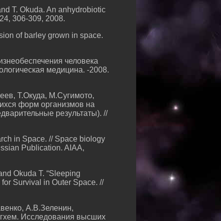
and T. Okuda. An anhydrobiotic
 24, 306-309, 2008.
ion of barley grown in space.
жизнеобеспечения человека
кологическая медицина. -2008.
сеев, Т.Окуда, М.Сугимото,
щихся форм организмов на
варительные результаты). //
rch in Space. // Space biology
ssian Publication. AIAA,
 and Okuda T. “Sleeping
or Survival in Outer Space. //
авенко, А.В.Зеленин,
ингхем. Исследования высших