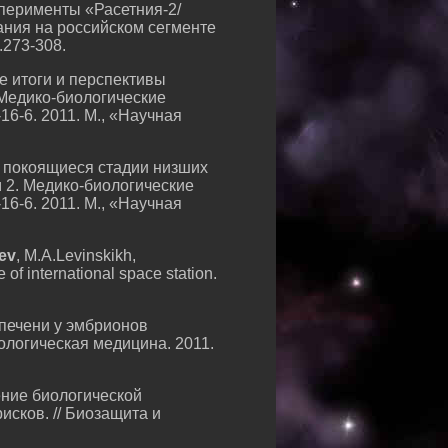
сперименты «Расетния-2/
ания на российском сегменте
.273-308.
е итоги и перспективы
 Медико-биологические
6-6. 2011. М., «Научная
а покоящиеся стадии низших
 2. Медико-биологические
6-6. 2011. М., «Научная
ev
, M.A.Levinskikh,
 of international space station.
 печени у эмбрионов
ологическая медицина. 2011.
ние биологической
исков. // Биозащита и