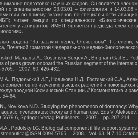
 внимание подготовке научных кадров. Он является членом
 по специальностям 03.03.01 – физиология и 14.03.08 -
омиссии по приему экзаменов по специальности авиацио
БП; читает лекции по специальности «Биологические
дителем у аспирантов ИМБП, является председателем секц
иология».
ью ордена "За заслуги перед Отечеством" II степени, 
а, Почетной грамотой Федерального медико-биологического
inskikh Margarita A., Gostimsky Sergey A., Bingham Gail E., Podo
s of peas grown onboard the Russian segment of the Internation
5765. – 2007, 60, 426-432.
М.А., Подольский И.Г., Новикова Н.Д., Гостимский С.А., Алек
кспериментов по изучению высших растений и покоящихся 
еждународной Космической Станции. // Космонавтика и ра
. 54-64.
N.
, Novikova N.D. Studying the phenomenon of dormancy: Why I
n aquatic invertebrates: theory and human use. Eds V. Alekseev,
5679-6, Springer Verlag Publishers. – 2007. – pp. 207-214.
M.A., Podolsky I.G. Biological component if life support systems 
a astronautica@ISSN 0094-5765. – 2008. –Vol. 63. N 7-10 Octob