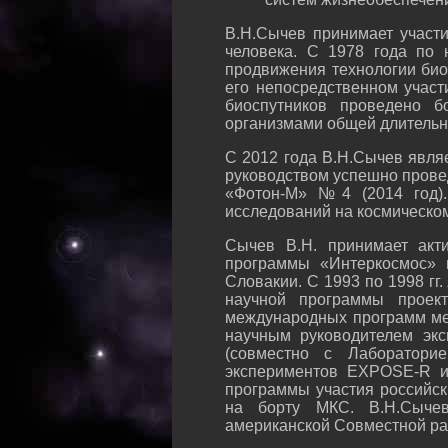
В.Н.Сычев принимает участ
человека. С 1978 года по 
продвижения технологии био
его непосредственном участ
биоспутников проведено 
организмами общей длительно
С 2012 года В.Н.Сычев явля
руководством успешно прове
«Фотон-М» №4 (2014 год).
исследований на космическ
Сычев В.Н. принимает акт
программы «Интеркосмос» 
Словакии. С 1993 по 1998 г
научной программы проек
международных программ мед
научным руководителем экс
(совместно с Лаборатори
экспериментов EXPOSE-R и
программы участия российск
на борту МКС. В.Н.Сычев
американской Совместной ра