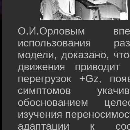
О.И.Орловым вп
использования раз
модели, доказано, чт
движения приводит 
перегрузок +Gz, поя
симптомов укачи
обоснованием целес
изучения переносимост
адаптации к сос