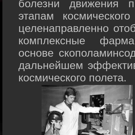
болезни движения п
этапам космического
целенаправленно ото
комплексные фарма
основе скополаминсо
дальнейшем эффектив
космического полета.